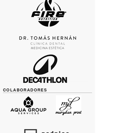
COLABORADORES
marydan print